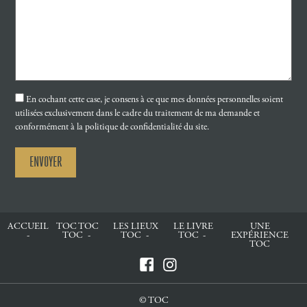
En cochant cette case, je consens à ce que mes données personnelles soient
utilisées exclusivement dans le cadre du traitement de ma demande et
conformément à la politique de confidentialité du site.
ACCUEIL
TOC TOC
LES LIEUX
LE LIVRE
UNE
TOC
TOC
TOC
EXPÉRIENCE
TOC
© TOC