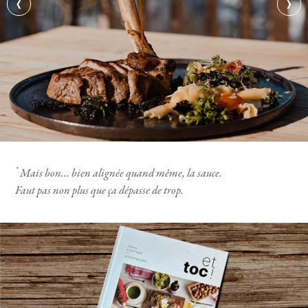
‹
›
*
Mais bon... bien alignée quand même, la sauce.
Faut pas non plus que ça dépasse de trop.