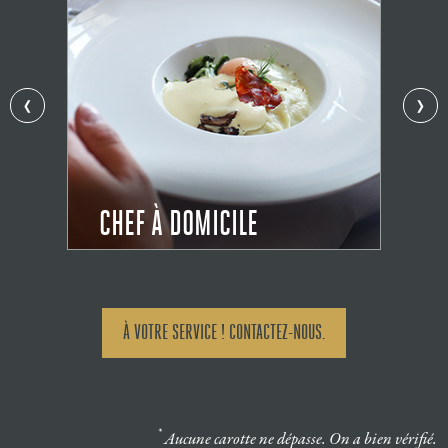
‹
›
LODJI - TORÈ
OLI
À VOTRE SERVICE ! CONTACTEZ-NOUS.
*
Aucune carotte ne dépasse. On a bien vérifié.