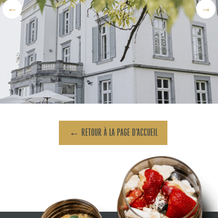
←
→
← RETOUR À LA PAGE D'ACCUEIL