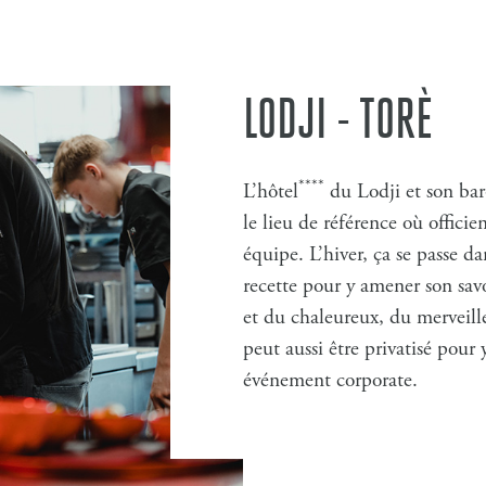
LODJI - TORÈ
****
L’hôtel
du Lodji et son bar
le lieu de référence où officie
équipe. L’hiver, ça se passe d
recette pour y amener son sav
et du chaleureux, du merveille
peut aussi être privatisé pour
événement corporate.